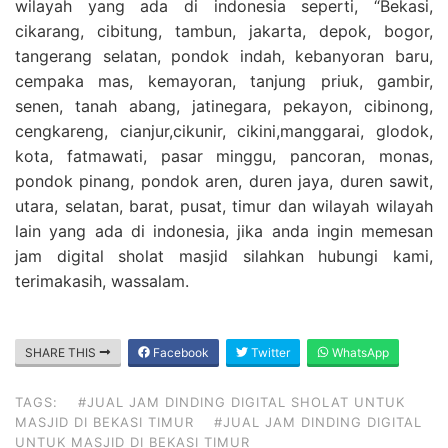
wilayah yang ada di indonesia seperti, “Bekasi,
cikarang, cibitung, tambun, jakarta, depok, bogor,
tangerang selatan, pondok indah, kebanyoran baru,
cempaka mas, kemayoran, tanjung priuk, gambir,
senen, tanah abang, jatinegara, pekayon, cibinong,
cengkareng, cianjur,cikunir, cikini,manggarai, glodok,
kota, fatmawati, pasar minggu, pancoran, monas,
pondok pinang, pondok aren, duren jaya, duren sawit,
utara, selatan, barat, pusat, timur dan wilayah wilayah
lain yang ada di indonesia, jika anda ingin memesan
jam digital sholat masjid silahkan hubungi kami,
terimakasih, wassalam.
SHARE THIS
Facebook
Twitter
WhatsApp
TAGS:
#JUAL JAM DINDING DIGITAL SHOLAT UNTUK
MASJID DI BEKASI TIMUR
#JUAL JAM DINDING DIGITAL
UNTUK MASJID DI BEKASI TIMUR