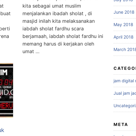
at
kita sebagai umat muslim
June 2018
 buat
menjalankan ibadah sholat , di
masjid inilah kita melaksanakan
May 2018
perti
iabdah sholat fardhu scara
rena
berjamaah, iabdah sholat fardhu ini
April 2018
memang harus di kerjakan oleh
March 201
umat …
CATEGO
jam digital
Jual jam ja
Uncategor
META
uk