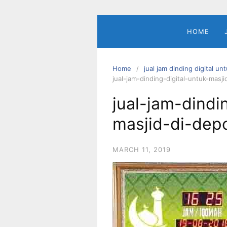
Skip
to
content
HOME
Home
jual jam dinding digital un
jual-jam-dinding-digital-untuk-masj
jual-jam-dindi
masjid-di-dep
MARCH 11, 2019