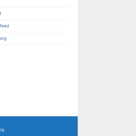
d
feed
org
79