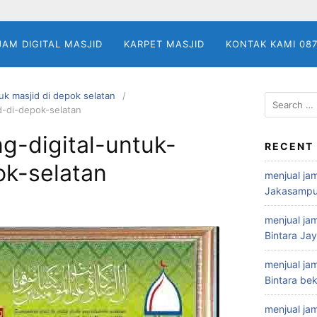
JAM DIGITAL MASJID
KARPET MASJID
KONTAK KAMI 08
tuk masjid di depok selatan
Search
id-di-depok-selatan
for:
ng-digital-untuk-
RECENT
ok-selatan
menjual jam
Jakasampu
menjual jam
Bintara Ja
menjual jam
Bintara bek
menjual jam