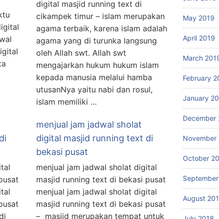
digital masjid running text di
ktu
cikampek timur – islam merupakan
May 2019
igital
agama terbaik, karena islam adalah
April 2019
dwal
agama yang di turunka langsung
gital
oleh Allah swt. Allah swt
March 201
ta
mengajarkan hukum hukum islam
kepada manusia melalui hamba
February 2
utusanNya yaitu nabi dan rosul,
January 2
islam memiliki …
December 
menjual jam jadwal sholat
di
digital masjid running text di
November 
bekasi pusat
October 2
tal
menjual jam jadwal sholat digital
September
pusat
masjid running text di bekasi pusat
tal
menjual jam jadwal sholat digital
August 20
pusat
masjid running text di bekasi pusat
di
– masjid merupakan tempat untuk
July 2018