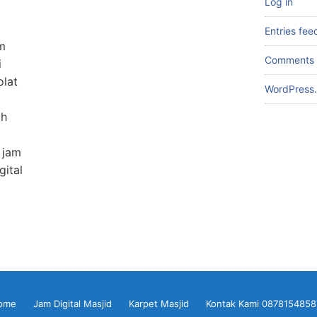
Log in
Entries fee
am
Comments 
i
olat
WordPress.
ah
 jam
gital
ome
Jam Digital Masjid
Karpet Masjid
Kontak Kami 0878154858