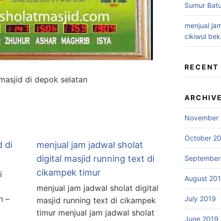
Sumur Batu
menjual jam
cikiwul bek
RECENT
 masjid di depok selatan
ARCHIV
November 
October 2
d di
menjual jam jadwal sholat
digital masjid running text di
September
cikampek timur
i
August 20
l
menjual jam jadwal sholat digital
n –
July 2019
masjid running text di cikampek
timur menjual jam jadwal sholat
June 2019