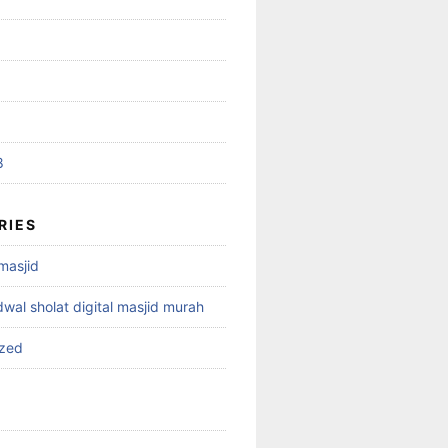
8
RIES
 masjid
dwal sholat digital masjid murah
ized