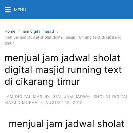
Skip
MENU
to
content
Home
jam digital masjid
menjual jam jadwal sholat digital masjid running text di cikarang
timur
menjual jam jadwal sholat
digital masjid running text
di cikarang timur
JAM DIGITAL MASJID
,
JUAL JAM JADWAL SHOLAT DIGITAL
MASJID MURAH
·
AUGUST 15, 2019
menjual jam jadwal sholat