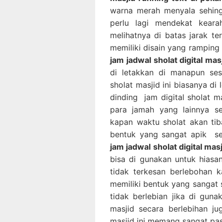
warna merah menyala sehing
perlu lagi mendekat kear
melihatnya di batas jarak ter
memiliki disain yang ramping 
jam jadwal sholat digital ma
di letakkan di manapun ses
sholat masjid ini biasanya di
dinding jam digital sholat m
para jamah yang lainnya s
kapan waktu sholat akan tiba
bentuk yang sangat apik seh
jam jadwal sholat digital mas
bisa di gunakan untuk hiasan
tidak terkesan berlebohan k
memiliki bentuk yang sangat s
tidak berlebian jika di gun
masjid secara berlebihan ju
masjid ini memang sangat pas 