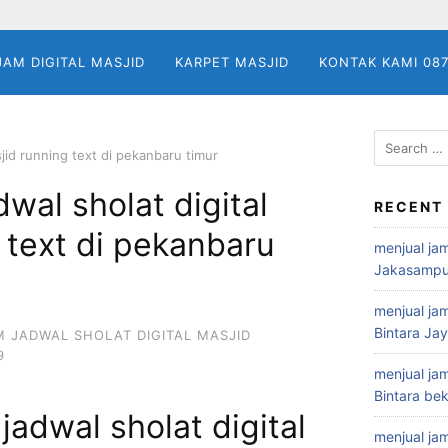
JAM DIGITAL MASJID
KARPET MASJID
KONTAK KAMI 08
Search
sjid running text di pekanbaru timur
for:
wal sholat digital
RECENT
 text di pekanbaru
menjual jam
Jakasampu
menjual jam
Bintara Ja
M JADWAL SHOLAT DIGITAL MASJID
9
menjual jam
Bintara bek
jadwal sholat digital
menjual jam