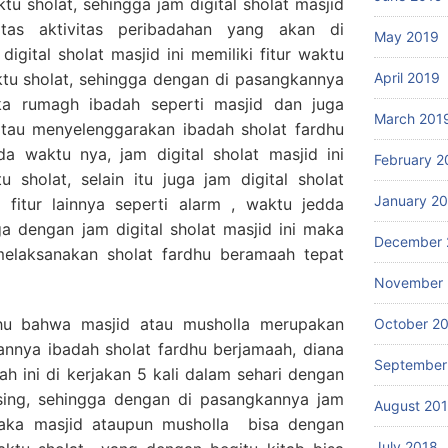
ktu sholat, sehingga jam digital sholat masjid
itas aktivitas peribadahan yang akan di
May 2019
digital sholat masjid ini memiliki fitur waktu
ktu sholat, sehingga dengan di pasangkannya
April 2019
aka rumagh ibadah seperti masjid dan juga
March 201
atau menyelenggarakan ibadah sholat fardhu
a waktu nya, jam digital sholat masjid ini
February 2
 sholat, selain itu juga jam digital sholat
January 2
i fitur lainnya seperti alarm , waktu jedda
a dengan jam digital sholat masjid ini maka
December 
melaksanakan sholat fardhu beramaah tepat
November 
ahu bahwa masjid atau musholla merupakan
October 2
annya ibadah sholat fardhu berjamaah, diana
September
ah ini di kerjakan 5 kali dalam sehari dengan
ing, sehingga dengan di pasangkannya jam
August 20
, maka masjid ataupun musholla bisa dengan
July 2018