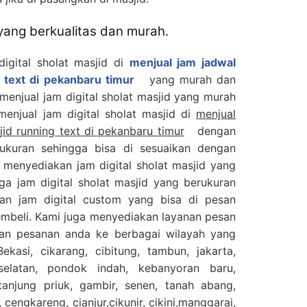
 yang berkualitas dan murah.
digital sholat masjid di
menjual jam jadwal
g text di pekanbaru timur
yang murah dan
 menjual jam digital sholat masjid yang murah
 menjual jam digital sholat masjid di
menjual
jid running text di pekanbaru timur
dengan
ukuran sehingga bisa di sesuaikan dengan
 menyediakan jam digital sholat masjid yang
ga jam digital sholat masjid yang berukuran
an jam digital custom yang bisa di pesan
embeli. Kami juga menyediakan layanan pesan
kan pesanan anda ke berbagai wilayah yang
ekasi, cikarang, cibitung, tambun, jakarta,
selatan, pondok indah, kebanyoran baru,
njung priuk, gambir, senen, tanah abang,
 cengkareng, cianjur,cikunir, cikini,manggarai,