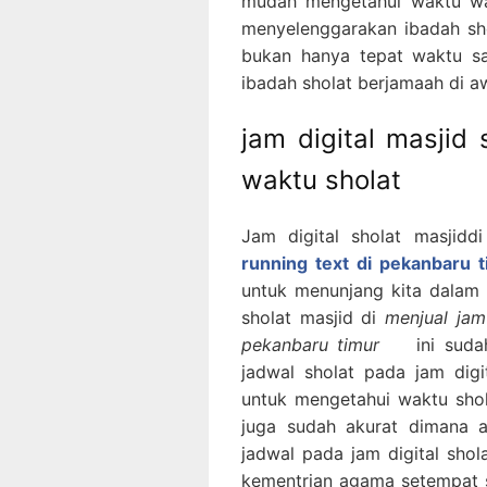
mudah mengetahui waktu wa
menyelenggarakan ibadah sh
bukan hanya tepat waktu sa
ibadah sholat berjamaah di a
jam digital masjid
waktu sholat
Jam digital sholat masjidd
running text di pekanbaru 
untuk menunjang kita dalam 
sholat masjid di
menjual jam
pekanbaru timur
ini sudah d
jadwal sholat pada jam dig
untuk mengetahui waktu shola
juga sudah akurat dimana a
jadwal pada jam digital shol
kementrian agama setempat se