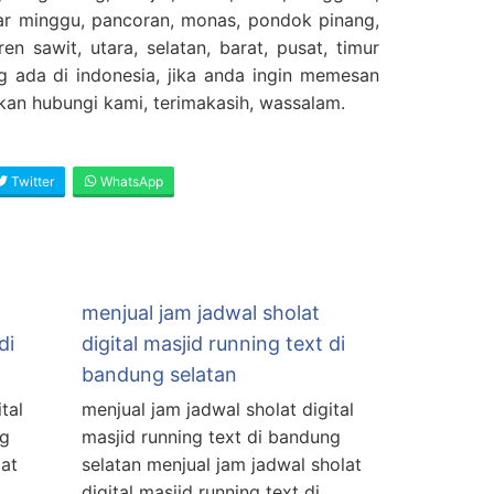
sar minggu, pancoran, monas, pondok pinang,
en sawit, utara, selatan, barat, pusat, timur
g ada di indonesia, jika anda ingin memesan
ahkan hubungi kami, terimakasih, wassalam.
Twitter
WhatsApp
menjual jam jadwal sholat
di
digital masjid running text di
bandung selatan
tal
menjual jam jadwal sholat digital
ng
masjid running text di bandung
lat
selatan menjual jam jadwal sholat
digital masjid running text di