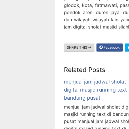
glodok, kota, fatmawati, pa
pondok aren, duren jaya, dur
dan wilayah wilayah lain yan
jam digital sholat masjid sil
SHARE THIS
Facebook
Related Posts
menjual jam jadwal sholat
digital masjid running text 
bandung pusat
menjual jam jadwal sholat digi
masjid running text di bandu
pusat menjual jam jadwal sho
digital masjid running text di