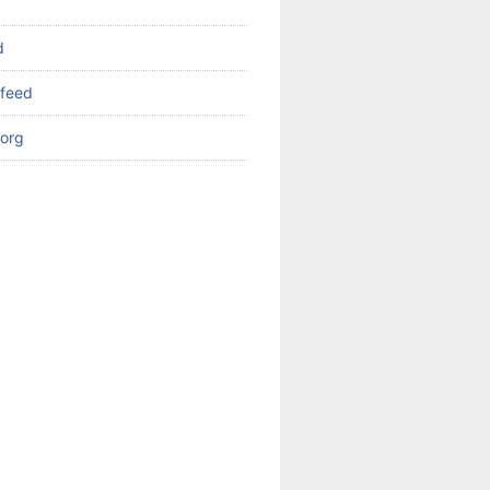
d
feed
org