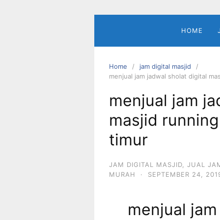
Skip
to
content
HOME
Home
jam digital masjid
menjual jam jadwal sholat digital ma
menjual jam jad
masjid running
timur
JAM DIGITAL MASJID
,
JUAL JA
MURAH
·
SEPTEMBER 24, 201
menjual jam 