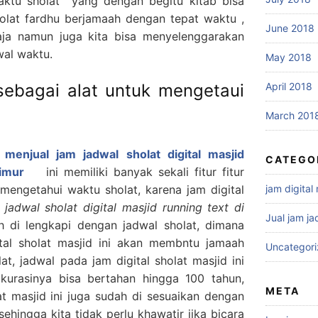
ktu sholat yang dengan begitu kitab bisa
olat fardhu berjamaah dengan tepat waktu ,
June 2018
ja namun juga kita bisa menyelenggarakan
wal waktu.
May 2018
 sebagai alat untuk mengetaui
April 2018
March 201
i
menjual jam jadwal sholat digital masjid
CATEGO
timur
ini memiliki banyak sekali fitur fitur
mengetahui waktu sholat, karena jam digital
jam digital
 jadwal sholat digital masjid running text di
Jual jam ja
i lengkapi dengan jadwal sholat, dimana
ital sholat masjid ini akan membntu jamaah
Uncategor
t, jadwal pada jam digital sholat masjid ini
kurasinya bisa bertahan hingga 100 tahun,
META
at masjid ini juga sudah di sesuaikan dengan
hingga kita tidak perlu khawatir jika bicara