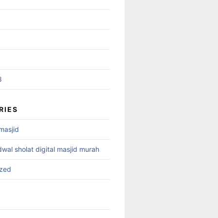
8
RIES
 masjid
dwal sholat digital masjid murah
ized