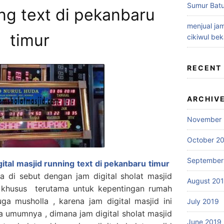
Sumur Batu
ng text di pekanbaru
menjual jam
timur
cikiwul bek
RECENT
ARCHIV
November 
October 2
September
gital masjid running text di pekanbaru timur
a di sebut dengan jam digital sholat masjid
August 20
 khusus terutama untuk kepentingan rumah
ga musholla , karena jam digital masjid ini
July 2019
 umumnya , dimana jam digital sholat masjid
June 2019