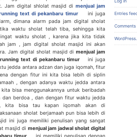
Log in
. Jam digital shlolat masjid di
menjual jam
 running text di pekanbaru timur
ini juga
Entries fee
larm, dimana alarm pada jam digital sholat
Comments 
tika waktu sholat telah tiba, sehingga kita
ngat waktu sholat , karena jika kita tidak
WordPress.
h jam , jam digital sholat masjid ini akan
a. Jam digital sholat masjid di
menjual jam
d running text di pekanbaru timur
ini juga
tu jedda antara adzan dan juga iqomah, fitur
ena dengan fitur ini kita bisa lebih di siplin
jamaah , dengan adanya waktu jedda antara
 kita bisa menggunakannya untuk beribadah
h dan berdoa , dan dengan fitur waktu jedda
, kita bisa tau kapan iqomah akan di
ksanaan sholat berjamaah pun bisa lebih di
asjid ini juga memiliki penulisan yang sangat
at masjid di
menjual jam jadwal sholat digital
nbaru timur
ini memiliki penulisan dengan