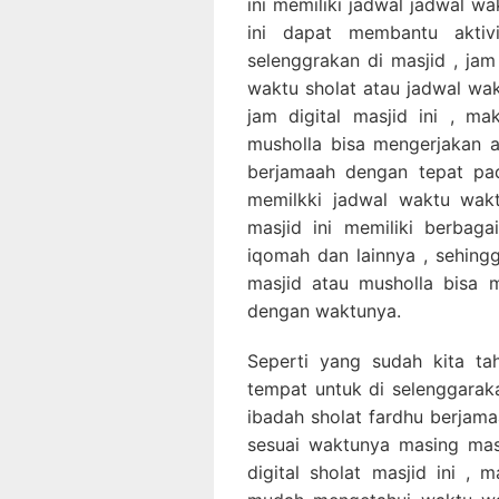
ini memiliki jadwal jadwal wa
ini dapat membantu aktiv
selenggrakan di masjid , jam 
waktu sholat atau jadwal wa
jam digital masjid ini , m
musholla bisa mengerjakan 
berjamaah dengan tepat pad
memilkki jadwal waktu waktu
masjid ini memiliki berbaga
iqomah dan lainnya , sehingg
masjid atau musholla bisa 
dengan waktunya.
Seperti yang sudah kita t
tempat untuk di selenggarak
ibadah sholat fardhu berjama
sesuai waktunya masing mas
digital sholat masjid ini 