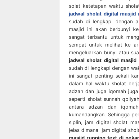
solat ketetapan waktu sholat
jadwal sholat digital masjid
sudah di lengkapi dengan a
masjid ini akan berbunyi ke
sangat terbantu untuk mengi
sempat untuk melihat ke ara
mengeluarkan bunyi atau suar
jadwal sholat digital masji
sudah di lengkapi dengan wak
ini sangat penting sekali kar
dalam hal waktu sholat ber
adzan dan juga iqomah juga
seperti sholat sunnah qbliya
antara adzan dan iqomah
kumandangkan. Sehingga pela
siplin, jam digital sholat m
jelas dimana jam digital shol
masjid running text di peka