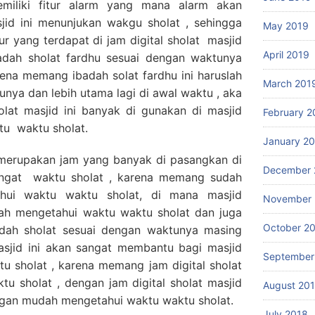
memiliki fitur alarm yang mana alarm akan
sjid ini menunjukan wakgu sholat , sehingga
May 2019
ur yang terdapat di jam digital sholat masjid
April 2019
badah sholat fardhu sesuai dengan waktunya
ena memang ibadah solat fardhu ini haruslah
March 201
unya dan lebih utama lagi di awal waktu , aka
holat masjid ini banyak di gunakan di masjid
February 2
tu waktu sholat.
January 2
i merupakan jam yang banyak di pasangkan di
December 
ingat waktu sholat , karena memang sudah
ahui waktu waktu sholat, di mana masjid
November 
lah mengetahui waktu waktu sholat dan juga
October 2
dah sholat sesuai dengan waktunya masing
asjid ini akan sangat membantu bagi masjid
September
u sholat , karena memang jam digital sholat
ktu sholat , dengan jam digital sholat masjid
August 20
engan mudah mengetahui waktu waktu sholat.
July 2018