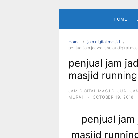
Skip
to
content
HOME
Home
jam digital masjid
penjual jam jadwal sholat digital mas
penjual jam jad
masjid running 
JAM DIGITAL MASJID
,
JUAL JA
MURAH
·
OCTOBER 19, 2018
penjual jam 
masjid running