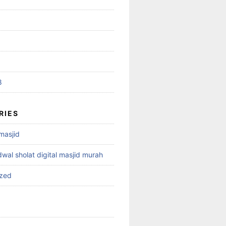
8
RIES
 masjid
dwal sholat digital masjid murah
ized