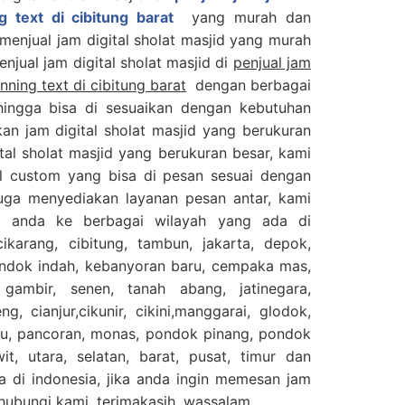
g text di cibitung barat
yang murah dan
 menjual jam digital sholat masjid yang murah
enjual jam digital sholat masjid di
penjual jam
unning text di cibitung barat
dengan berbagai
ingga bisa di sesuaikan dengan kebutuhan
an jam digital sholat masjid yang berukuran
ital sholat masjid yang berukuran besar, kami
al custom yang bisa di pesan sesuai dengan
juga menyediakan layanan pesan antar, kami
n anda ke berbagai wilayah yang ada di
cikarang, cibitung, tambun, jakarta, depok,
ondok indah, kebanyoran baru, cempaka mas,
 gambir, senen, tanah abang, jatinegara,
g, cianjur,cikunir, cikini,manggarai, glodok,
gu, pancoran, monas, pondok pinang, pondok
it, utara, selatan, barat, pusat, timur dan
a di indonesia, jika anda ingin memesan jam
n hubungi kami, terimakasih, wassalam.