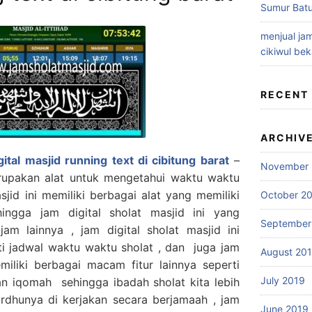
Sumur Batu
menjual jam
cikiwul bek
RECENT
ARCHIV
gital masjid running text di cibitung barat
–
November 
erupakan alat untuk mengetahui waktu waktu
asjid ini memiliki berbagai alat yang memiliki
October 2
ngga jam digital sholat masjid ini yang
September
 lainnya , jam digital sholat masjid ini
rti jadwal waktu waktu sholat , dan juga jam
August 20
miliki berbagai macam fitur lainnya seperti
July 2019
n iqomah sehingga ibadah sholat kita lebih
 fardhunya di kerjakan secara berjamaah , jam
June 2019