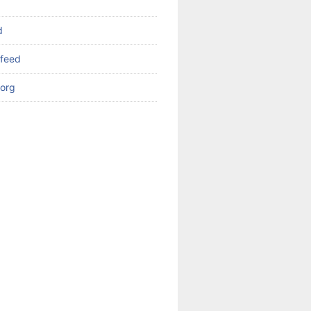
d
feed
org