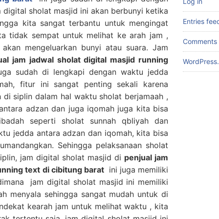
Log in
digital sholat masjid ini akan berbunyi ketika
Entries fee
hingga kita sangat terbantu untuk mengingat
ita tidak sempat untuk melihat ke arah jam ,
Comments 
ni akan mengeluarkan bunyi atau suara. Jam
ual jam jadwal sholat digital masjid running
WordPress.
ga sudah di lengkapi dengan waktu jedda
ah, fitur ini sangat penting sekali karena
ih di siplin dalam hal waktu sholat berjamaah ,
ntara adzan dan juga iqomah juga kita bisa
badah seperti sholat sunnah qbliyah dan
ktu jedda antara adzan dan iqomah, kita bisa
umandangkan. Sehingga pelaksanaan sholat
plin, jam digital sholat masjid di
penjual jam
unning text di cibitung barat
ini juga memiliki
dimana jam digital sholat masjid ini memiliki
ah menyala sehingga sangat mudah untuk di
endekat kearah jam untuk melihat waktu , kita
k tertentu saja, jam digital sholat masjid ini