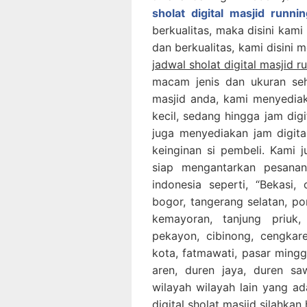
sholat digital masjid runnin
berkualitas, maka disini kami
dan berkualitas, kami disini m
jadwal sholat digital masjid r
macam jenis dan ukuran seh
masjid anda, kami menyediak
kecil, sedang hingga jam dig
juga menyediakan jam digit
keinginan si pembeli. Kami 
siap mengantarkan pesana
indonesia seperti, “Bekasi, 
bogor, tangerang selatan, p
kemayoran, tanjung priuk,
pekayon, cibinong, cengkaren
kota, fatmawati, pasar ming
aren, duren jaya, duren saw
wilayah wilayah lain yang ad
digital sholat masjid silahka