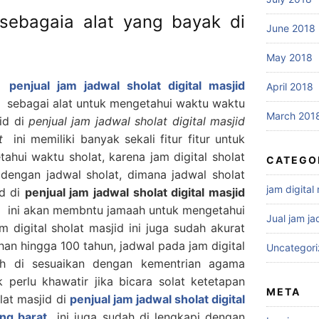
 sebagaia alat yang bayak di
June 2018
May 2018
i
penjual jam jadwal sholat digital masjid
April 2018
sebagai alat untuk mengetahui waktu waktu
March 201
jid di
penjual jam jadwal sholat digital masjid
rat
ini memiliki banyak sekali fitur fitur untuk
hui waktu sholat, karena jam digital sholat
CATEGO
 dengan jadwal sholat, dimana jadwal sholat
jam digital
id di
penjual jam jadwal sholat digital masjid
t
ini akan membntu jamaah untuk mengetahui
Jual jam ja
m digital sholat masjid ini juga sudah akurat
han hingga 100 tahun, jadwal pada jam digital
Uncategor
dah di sesuaikan dengan kementrian agama
 perlu khawatir jika bicara solat ketetapan
META
lat masjid di
penjual jam jadwal sholat digital
ung barat
ini juga sudah di lengkapi dengan