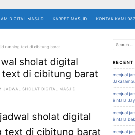
JAM DIGITAL MASJID
KARPET MASJID
KONTAK KAMI 08
Search
jid running text di cibitung barat
for:
wal sholat digital
RECENT
text di cibitung barat
menjual jam
Jakasampu
M JADWAL SHOLAT DIGITAL MASJID
menjual jam
Bintara Ja
menjual jam
jadwal sholat digital
Bintara bek
 text di cibitung barat
menjual jam