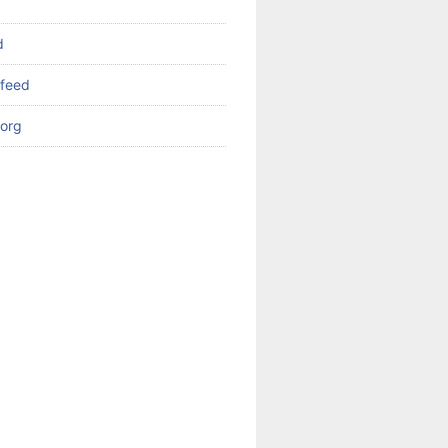
d
feed
org