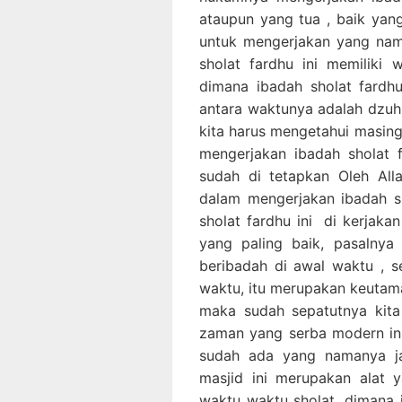
ataupun yang tua , baik ya
untuk mengerjakan yang nam
sholat fardhu ini memiliki
dimana ibadah sholat fardhu
antara waktunya adalah dzuhu
kita harus mengetahui masin
mengerjakan ibadah sholat 
sudah di tetapkan Oleh All
dalam mengerjakan ibadah sho
sholat fardhu ini di kerjaka
yang paling baik, pasalny
beribadah di awal waktu , s
waktu, itu merupakan keutama
maka sudah sepatutnya kita
zaman yang serba modern ini ,
sudah ada yang namanya jam
masjid ini merupakan alat 
waktu waktu sholat, dimana j