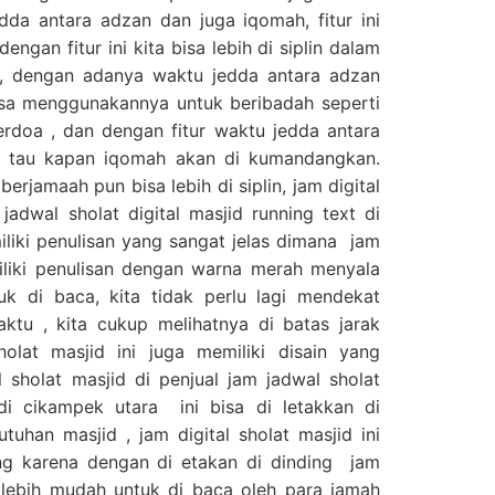
dda antara adzan dan juga iqomah, fitur ini
engan fitur ini kita bisa lebih di siplin dalam
 , dengan adanya waktu jedda antara adzan
isa menggunakannya untuk beribadah seperti
erdoa , dan dengan fitur waktu jedda antara
a tau kapan iqomah akan di kumandangkan.
erjamaah pun bisa lebih di siplin, jam digital
 jadwal sholat digital masjid running text di
liki penulisan yang sangat jelas dimana jam
miliki penulisan dengan warna merah menyala
k di baca, kita tidak perlu lagi mendekat
ktu , kita cukup melihatnya di batas jarak
sholat masjid ini juga memiliki disain yang
 sholat masjid di penjual jam jadwal sholat
 di cikampek utara ini bisa di letakkan di
uhan masjid , jam digital sholat masjid ini
ing karena dengan di etakan di dinding jam
sa lebih mudah untuk di baca oleh para jamah