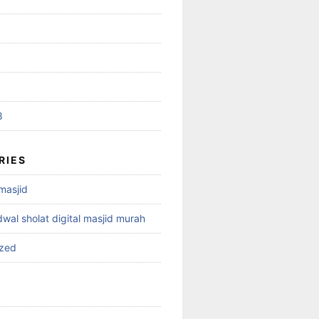
8
RIES
 masjid
dwal sholat digital masjid murah
ized