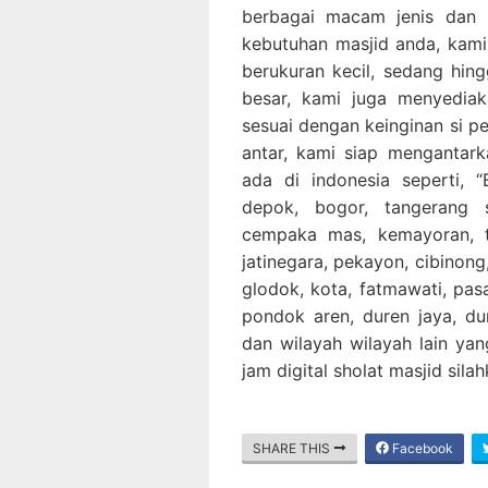
berbagai macam jenis dan 
kebutuhan masjid anda, kami
berukuran kecil, sedang hing
besar, kami juga menyediak
sesuai dengan keinginan si p
antar, kami siap mengantar
ada di indonesia seperti, “B
depok, bogor, tangerang 
cempaka mas, kemayoran, ta
jatinegara, pekayon, cibinong,
glodok, kota, fatmawati, pa
pondok aren, duren jaya, dur
dan wilayah wilayah lain yan
jam digital sholat masjid sil
SHARE THIS
Facebook