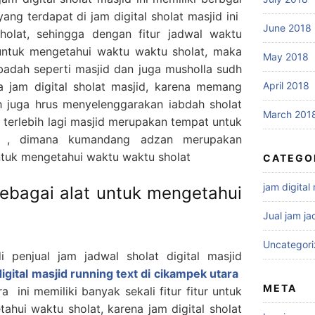
ang terdapat di jam digital sholat masjid ini
June 2018
sholat, sehingga dengan fitur jadwal waktu
ntuk mengetahui waktu waktu sholat, maka
May 2018
 ibadah seperti masjid dan juga musholla sudh
jam digital sholat masjid, karena memang
April 2018
h juga hrus menyelenggarakan iabdah sholat
March 201
terlebih lagi masjid merupakan tempat untuk
n , dimana kumandang adzan merupakan
ntuk mengetahui waktu waktu sholat
CATEGO
jam digital
sebagai alat untuk mengetahui
Jual jam ja
Uncategor
i penjual jam jadwal sholat digital masjid
digital masjid running text di cikampek utara
META
a ini memiliki banyak sekali fitur fitur untuk
hui waktu sholat, karena jam digital sholat