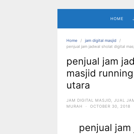
Skip
to
content
HOME
Home
jam digital masjid
penjual jam jadwal sholat digital mas
penjual jam jad
masjid running
utara
JAM DIGITAL MASJID
,
JUAL JA
MURAH
·
OCTOBER 30, 2018
penjual jam 