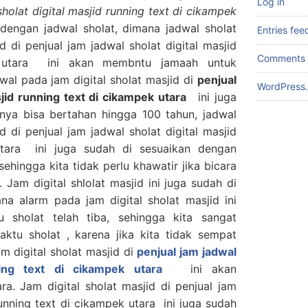
Log in
sholat digital masjid running text di cikampek
 dengan jadwal sholat, dimana jadwal sholat
Entries fee
d di penjual jam jadwal sholat digital masjid
Comments 
k utara ini akan membntu jamaah untuk
wal pada jam digital sholat masjid di
penjual
WordPress.
sjid running text di cikampek utara
ini juga
nya bisa bertahan hingga 100 tahun, jadwal
d di penjual jam jadwal sholat digital masjid
utara ini juga sudah di sesuaikan dengan
hingga kita tidak perlu khawatir jika bicara
 Jam digital shlolat masjid ini juga sudah di
na alarm pada jam digital sholat masjid ini
 sholat telah tiba, sehingga kita sangat
ktu sholat , karena jika kita tidak sempat
am digital sholat masjid di
penjual jam jadwal
nning text di cikampek utara
ini akan
a. Jam digital sholat masjid di penjual jam
running text di cikampek utara ini juga sudah