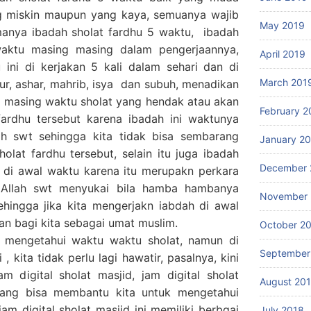
ng miskin maupun yang kaya, semuanya wajib
May 2019
anya ibadah sholat fardhu 5 waktu, ibadah
 waktu masing masing dalam pengerjaannya,
April 2019
 ini di kerjakan 5 kali dalam sehari dan di
March 201
r, ashar, mahrib, isya dan subuh, menadikan
g masing waktu sholat yang hendak atau akan
February 2
fardhu tersebut karena ibadah ini waktunya
ah swt sehingga kita tidak bisa sembarang
January 2
lat fardhu tersebut, selain itu juga ibadah
December 
n di awal waktu karena itu merupakn perkara
a Allah swt menyukai bila hamba hambanya
November 
ehingga jika kita mengerjakn iabdah di awal
n bagi kita sebagai umat muslim.
October 2
 mengetahui waktu waktu sholat, namun di
September
 kita tidak perlu lagi hawatir, pasalnya, kini
 digital sholat masjid, jam digital sholat
August 20
yang bisa membantu kita untuk mengetahui
am digital sholat masjid ini memiliki berbgai
July 2018