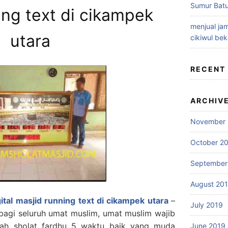
Sumur Batu
ing text di cikampek
menjual jam
utara
cikiwul bek
RECENT
ARCHIV
November 
October 2
September
August 20
gital masjid running text di cikampek utara
–
July 2019
bagi seluruh umat muslim, umat muslim wajib
ah sholat fardhu 5 waktu baik yang muda
June 2019