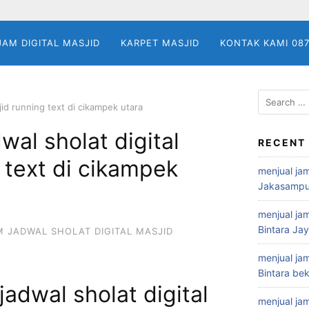
JAM DIGITAL MASJID
KARPET MASJID
KONTAK KAMI 08
Search
jid running text di cikampek utara
for:
wal sholat digital
RECENT
 text di cikampek
menjual jam
Jakasampu
menjual jam
Bintara Ja
M JADWAL SHOLAT DIGITAL MASJID
menjual jam
Bintara bek
jadwal sholat digital
menjual jam