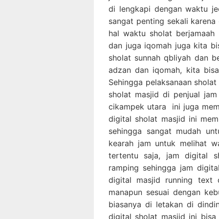
di lengkapi dengan waktu je
sangat penting sekali karena d
hal waktu sholat berjamaah
dan juga iqomah juga kita b
sholat sunnah qbliyah dan b
adzan dan iqomah, kita bis
Sehingga pelaksanaan sholat b
sholat masjid di penjual jam
cikampek utara ini juga memi
digital sholat masjid ini me
sehingga sangat mudah untu
kearah jam untuk melihat wa
tertentu saja, jam digital 
ramping sehingga jam digital
digital masjid running text
manapun sesuai dengan kebut
biasanya di letakan di dind
digital sholat masjid ini bi