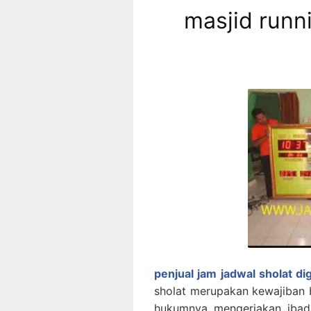
masjid runn
penjual jam jadwal sholat di
sholat merupakan kewajiban 
hukumnya mengerjakan ibad